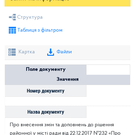
Засідання районної ради
Рішення виконкому
Структура
Розпорядження голови
Регуляторні акти
Таблиця з фільтром
Проекти рішень районної ради
Проекти рішень виконкому
Картка
Файли
Поле документу
Значення
Номер документу
Назва документу
Про внесення змін та доповнень до рішення
районної у місті ради від 22.12.2017 №232 «Про