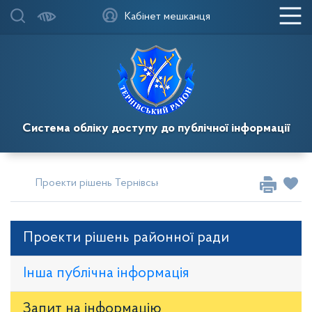
Кабінет мешканця
Система обліку доступу до публічної інформації
Проекти рішень Тернівської районної у місті ради
Проек
Проекти рішень районної ради
Інша публічна інформація
Запит на iнформацію