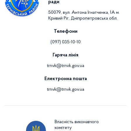
ради
50079, вул. Антона Ігнатченка, 1А м.
Кривий Ріг, Дніпропетровська обл.
Телефони
(097) 035-10-10
Гаряча лінія
trnvk@trnvk.gov.ua
Електронна пошта
trnvk@trnvk.gov.ua
Власність виконавчого
комітету