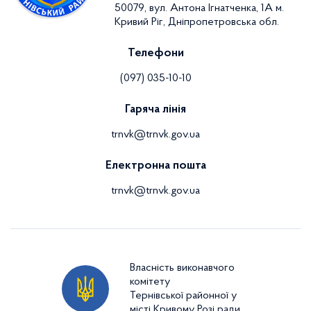
50079, вул. Антона Ігнатченка, 1А м.
Кривий Ріг, Дніпропетровська обл.
Телефони
(097) 035-10-10
Гаряча лінія
trnvk@trnvk.gov.ua
Електронна пошта
trnvk@trnvk.gov.ua
Власність виконавчого
комітету
Тернівської районної у
місті Кривому Розі ради