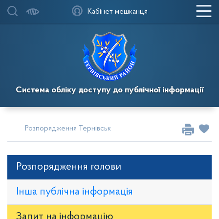
Кабінет мешканця
Система обліку доступу до публічної інформації
Розпорядження Тернівського районного голови
Розпор
Розпорядження голови
Інша публічна інформація
Запит на iнформацію