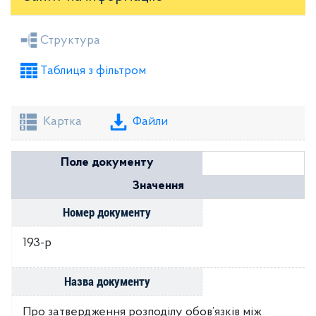
Засідання районної ради
Рішення виконкому
Структура
Розпорядження голови
Регуляторні акти
Таблиця з фільтром
Проекти рішень районної ради
Проекти рішень виконкому
Картка
Файли
Поле документу
Значення
Номер документу
193-р
Назва документу
Про затвердження розподілу обов’язків між