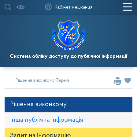
Кабінет мешканця
Система обліку доступу до публічної інформації
Рішення виконкому Тернівської районної у місті ради
Рі
Рішення виконкому
Інша публічна інформація
Запит на iнформацію