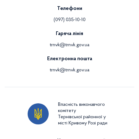
Телефони
(097) 035-10-10
Гаряча лінія
trnvk@trnvk.gov.ua
Електронна пошта
trnvk@trnvk.gov.ua
Власність виконавчого
комітету
Тернівської районної у
місті Кривому Розі ради