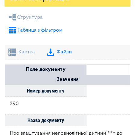
Засідання районної ради
Рішення виконкому
Структура
Розпорядження голови
Регуляторні акти
Таблиця з фільтром
Проекти рішень районної ради
Проекти рішень виконкому
Картка
Файли
Поле документу
Значення
Номер документу
390
Назва документу
Про влаштування неповнолітньої дитини *** до