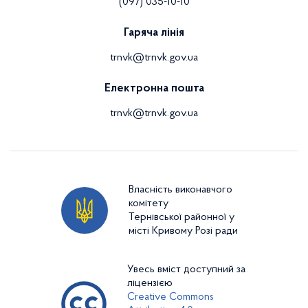
(097) 035-10-10
Гаряча лінія
trnvk@trnvk.gov.ua
Електронна пошта
trnvk@trnvk.gov.ua
Власність виконавчого
комітету
Тернівської районної у
місті Кривому Розі ради
Увесь вміст доступний за
ліцензією
Creative Commons