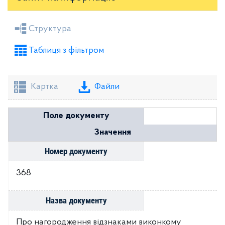
Засідання районної ради
Рішення виконкому
Структура
Розпорядження голови
Регуляторні акти
Таблиця з фільтром
Проекти рішень районної ради
Проекти рішень виконкому
Картка
Файли
Поле документу
Значення
Номер документу
368
Назва документу
Про нагородження відзнаками виконкому