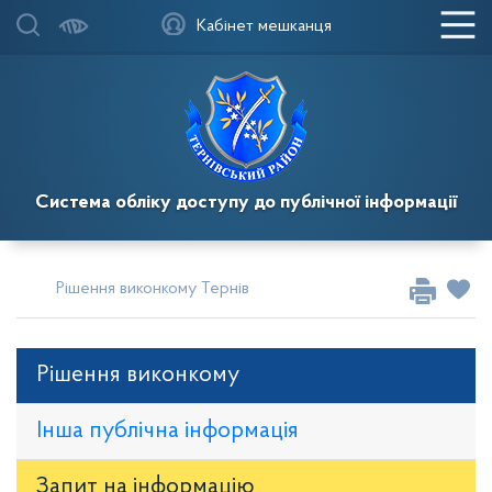
Кабінет мешканця
Система обліку доступу до публічної інформації
Рішення виконкому Тернівської районної у місті ради
Рі
Рішення виконкому
Інша публічна інформація
Запит на iнформацію