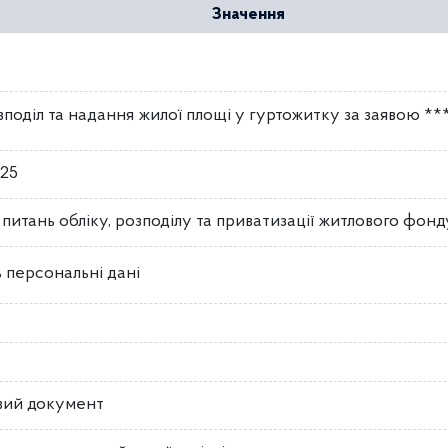
Значення
поділ та надання жилої площі у гуртожитку за заявою **
025
з питань обліку, розподілу та приватизації житлового фонд
 персональні дані
вий документ