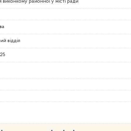
 виконкому районної у місті ради
ва
ий відділ
025