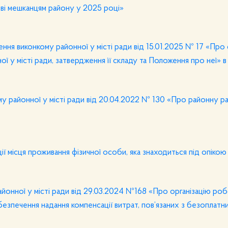
ві мешканцям району у 2025 році»
шення виконкому районної у місті ради від 15.01.2025 № 17 «Про
ї у місті ради, затвердження її складу та Положення про неї» в 
у районної у місті ради від 20.04.2022 № 130 «Про районну ра
ї місця проживання фізичної особи, яка знаходиться під опікою
йонної у місті ради від 29.03.2024 №168 «Про організацію роб
абезпечення надання компенсації витрат, пов’язаних з безоплат