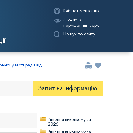
Кабінет мешканця
Людям із
порушенням зору
Пошук по сайту
ії
нної у місті ради від 17.09.2025
Запит на iнформацію
оекти рішень районної ради
Рішення виконкому за
2026
Рішення виконкому за