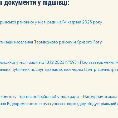
і документи у підшівці:
нівської районної у місті ради на IV квартал 2025 року
ганізації населення Тернівського району м.Кривого Рогу
районної у місті ради від 13.12.2023 №593 «Про затвердження 
, інших публічних послуг, що надаються через Центр адміністра
омітету Тернівської районної у місті ради – Нагрудним знаком 
ння Відокремленого структурного підрозділу «Індустріальний