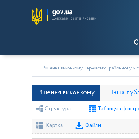
С
Рішення виконкому Тернівської районної у міс
Рішення виконкому
Інша пуб
Структура
Таблиця з фільтр
Засідання районної ради
Рішення вико
Проекти рішень виконкому
Картка
Файли