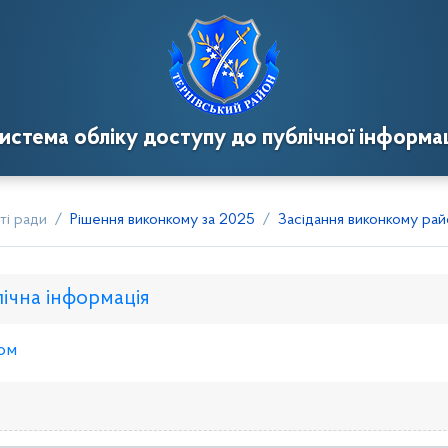
истема обліку доступу до публічної інформац
ті ради
Рішення виконкому за 2025
Засідання виконкому райо
лічна інформація
ом
нкому
Розпорядження голови
Регуляторні акти
Пр