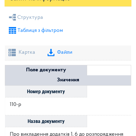
Засідання районної ради
Рішення виконкому
Структура
Розпорядження голови
Регуляторні акти
Таблиця з фільтром
Проекти рішень районної ради
Проекти рішень виконкому
Картка
Файли
Поле документу
Значення
Номер документу
110-р
Назва документу
Про викладення додатків 1, 6 до розпорядження