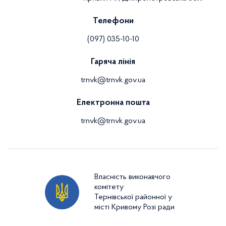
Телефони
(097) 035-10-10
Гаряча лінія
trnvk@trnvk.gov.ua
Електронна пошта
trnvk@trnvk.gov.ua
Власність виконавчого
комітету
Тернівської районної у
місті Кривому Розі ради