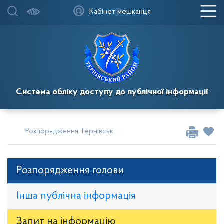
Кабінет мешканця
Система обліку доступу до публічної інформації
Розпорядження Тернівського районного голови
Розпор
Розпорядження голови
Інша публічна інформація
Запит на iнформацію