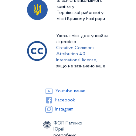
Власність виконавчого
комітету
Тернівської районної у
місті Кривому Розі ради
Увесь вміст доступний за
ліцензією
Creative Commons
Attribution 4.0
International license,
якщо не зазначено інше
Youtube-канал
Facebook
Instagram
ФОП Патинко
Юрій
розробник