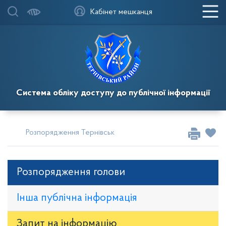
Кабінет мешканця
Система обліку доступу до публічної інформації
Розпорядження Тернівського районного голови
Розпор
Розпорядження голови
Інша публічна інформація
Запит на iнформацію