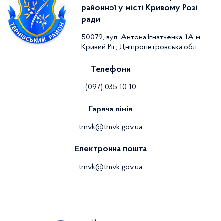
районної у місті Кривому Розі
ради
50079, вул. Антона Ігнатченка, 1А м.
Кривий Ріг, Дніпропетровська обл.
Телефони
(097) 035-10-10
Гаряча лінія
trnvk@trnvk.gov.ua
Електронна пошта
trnvk@trnvk.gov.ua